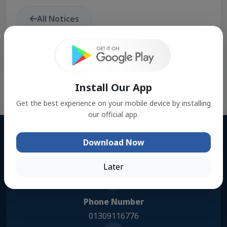
All Notices
Download Official PDF
Install Our App
Get the best experience on your mobile device by installing
our official app.
Download Now
Address
Basantapur, Shailkupa, Jhenaidah
Later
Phone Number
01309116776